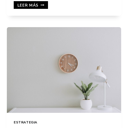
SISTEMA
LEER MÁS
DE
RESERVA
DE
CITAS
ONLINE:
CÓMO
CONSEGUIR
MÁS
CLIENTES
ESTRATEGIA