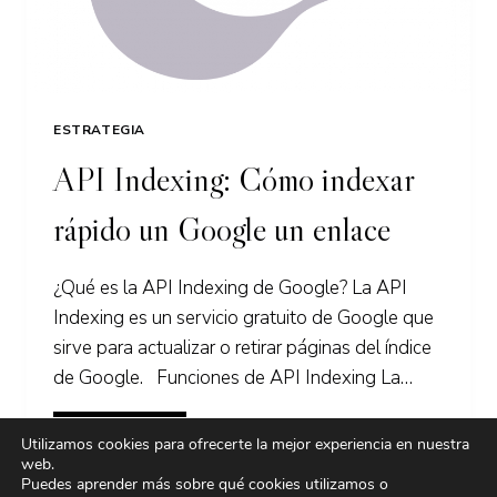
ESTRATEGIA
API Indexing: Cómo indexar
rápido un Google un enlace
¿Qué es la API Indexing de Google? La API
Indexing es un servicio gratuito de Google que
sirve para actualizar o retirar páginas del índice
de Google. Funciones de API Indexing La…
API
LEER MÁS
Utilizamos cookies para ofrecerte la mejor experiencia en nuestra
INDEXING:
web.
CÓMO
Puedes aprender más sobre qué cookies utilizamos o
INDEXAR