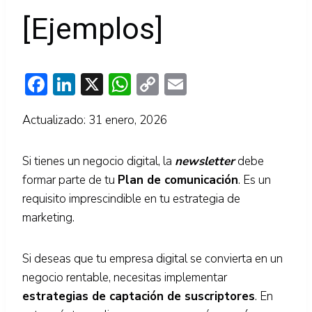
[Ejemplos]
F
Li
X
W
C
E
ac
n
h
o
m
Actualizado: 31 enero, 2026
e
k
at
p
ai
b
e
s
y
l
Si tienes un negocio digital, la
newsletter
debe
o
dI
A
Li
formar parte de tu
Plan de comunicación
. Es un
o
n
p
n
requisito imprescindible en tu estrategia de
k
p
k
marketing.
Si deseas que tu empresa digital se convierta en un
negocio rentable, necesitas implementar
estrategias de captación de suscriptores
. En