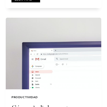
CREAR
UN
CORREO
CORPORATIVO
EN
CPANEL
PASO
A
PASO
PRODUCTIVIDAD